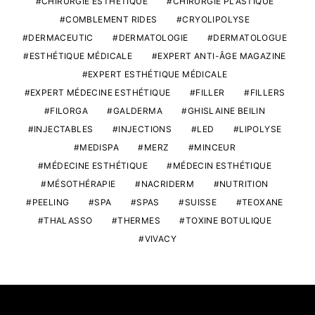
CHIRURGIE ESTHÉTIQUE
CHIRURGIE PLASTIQUE
COMBLEMENT RIDES
CRYOLIPOLYSE
DERMACEUTIC
DERMATOLOGIE
DERMATOLOGUE
ESTHÉTIQUE MÉDICALE
EXPERT ANTI-ÂGE MAGAZINE
EXPERT ESTHÉTIQUE MÉDICALE
EXPERT MÉDECINE ESTHÉTIQUE
FILLER
FILLERS
FILORGA
GALDERMA
GHISLAINE BEILIN
INJECTABLES
INJECTIONS
LED
LIPOLYSE
MEDISPA
MERZ
MINCEUR
MÉDECINE ESTHÉTIQUE
MÉDECIN ESTHÉTIQUE
MÉSOTHÉRAPIE
NACRIDERM
NUTRITION
PEELING
SPA
SPAS
SUISSE
TEOXANE
THALASSO
THERMES
TOXINE BOTULIQUE
VIVACY