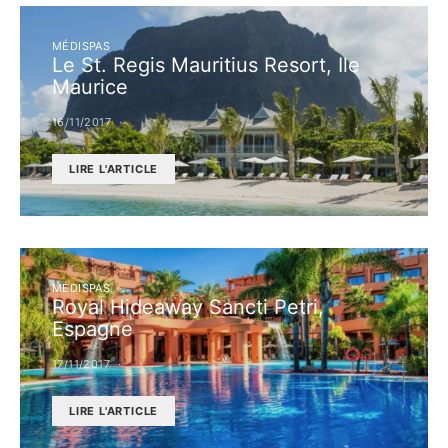
MÉDISPAS
Le St. Regis Mauritius Resort, Ile
Maurice
16/11/2017
LIRE L'ARTICLE
MÉDISPAS
Royal Hideaway Sancti Petri,
Espagne
17/11/2017
LIRE L'ARTICLE