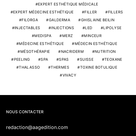
EXPERT ESTHÉTIQUE MÉDICALE
EXPERT MÉDECINE ESTHÉTIQUE
FILLER
FILLERS
FILORGA
GALDERMA
GHISLAINE BEILIN
INJECTABLES
INJECTIONS
LED
LIPOLYSE
MEDISPA
MERZ
MINCEUR
MÉDECINE ESTHÉTIQUE
MÉDECIN ESTHÉTIQUE
MÉSOTHÉRAPIE
NACRIDERM
NUTRITION
PEELING
SPA
SPAS
SUISSE
TEOXANE
THALASSO
THERMES
TOXINE BOTULIQUE
VIVACY
NOUS CONTACTER
redaction@aagedition.com