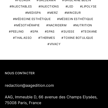
FILORGA
GALDERMA
GHISLAINE BEILIN
INJECTABLES
INJECTIONS
LED
LIPOLYSE
MEDISPA
MERZ
MINCEUR
MÉDECINE ESTHÉTIQUE
MÉDECIN ESTHÉTIQUE
MÉSOTHÉRAPIE
NACRIDERM
NUTRITION
PEELING
SPA
SPAS
SUISSE
TEOXANE
THALASSO
THERMES
TOXINE BOTULIQUE
VIVACY
NOUS CONTACTER
redaction@aagedition.com
AAG, Immeuble D, 66 avenue des Champs Elysées,
75008 Paris, France