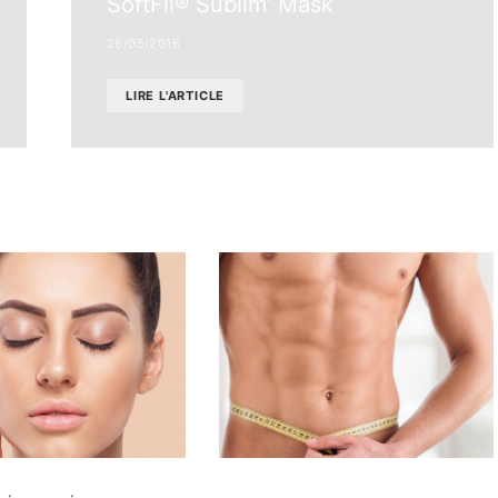
SoftFil® Sublim’ Mask
26/05/2016
LIRE L'ARTICLE