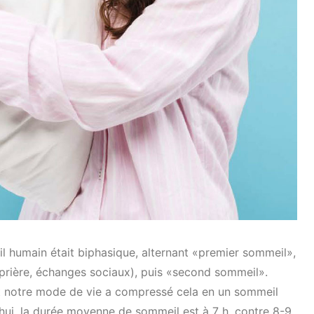
eil humain était biphasique, alternant «premier sommeil»,
, prière, échanges sociaux), puis «second sommeil».
l, et notre mode de vie a compressé cela en un sommeil
ui, la durée moyenne de sommeil est à 7 h, contre 8-9