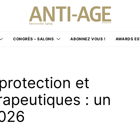
CONGRÈS – SALONS
ABONNEZ VOUS !
AWARDS ES
protection et
rapeutiques : un
2026