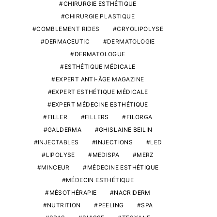
CHIRURGIE ESTHÉTIQUE
CHIRURGIE PLASTIQUE
COMBLEMENT RIDES
CRYOLIPOLYSE
DERMACEUTIC
DERMATOLOGIE
DERMATOLOGUE
ESTHÉTIQUE MÉDICALE
EXPERT ANTI-ÂGE MAGAZINE
EXPERT ESTHÉTIQUE MÉDICALE
EXPERT MÉDECINE ESTHÉTIQUE
FILLER
FILLERS
FILORGA
GALDERMA
GHISLAINE BEILIN
INJECTABLES
INJECTIONS
LED
LIPOLYSE
MEDISPA
MERZ
MINCEUR
MÉDECINE ESTHÉTIQUE
MÉDECIN ESTHÉTIQUE
MÉSOTHÉRAPIE
NACRIDERM
NUTRITION
PEELING
SPA