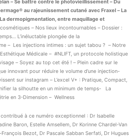
elan
–
Se battre contre le photovieillissement
–
Du
ermage® au rajeunissement cutané avec Fraxel
–
La
La dermopigmentation, entre maquillage et
 cosmétiques
–
Nos lieux incontournables
–
Dossier :
temps… L’inéluctable plongée de la
ime –
Les injections intimes : un sujet tabou ?
–
Notre
 Esthétique Médicale –
#NLIFT, un protocole holistique
 visage
–
Soyez au top cet été !
–
Plein cadre sur le
e innovant pour réduire le volume d’une injection-
vissent sur instagram
–
L’excel V+ : Pratique, Compact,
nifier la silhoutte en un minimum de temps-
La
étrie en 3-Dimension –
Wellness
 contribué à ce numéro exceptionnel : Dr Isabelle
adine Baron, Estelle Amsellem, Dr Korinne Chardel-Van
n-François Bezot, Dr Pascale Sabban Serfati, Dr Hugues