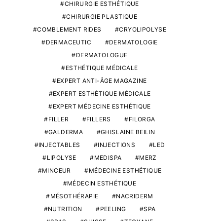
CHIRURGIE ESTHÉTIQUE
CHIRURGIE PLASTIQUE
COMBLEMENT RIDES
CRYOLIPOLYSE
DERMACEUTIC
DERMATOLOGIE
DERMATOLOGUE
ESTHÉTIQUE MÉDICALE
EXPERT ANTI-ÂGE MAGAZINE
EXPERT ESTHÉTIQUE MÉDICALE
EXPERT MÉDECINE ESTHÉTIQUE
FILLER
FILLERS
FILORGA
GALDERMA
GHISLAINE BEILIN
INJECTABLES
INJECTIONS
LED
LIPOLYSE
MEDISPA
MERZ
MINCEUR
MÉDECINE ESTHÉTIQUE
MÉDECIN ESTHÉTIQUE
MÉSOTHÉRAPIE
NACRIDERM
NUTRITION
PEELING
SPA