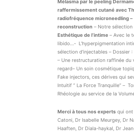
Mélasma par le peeling Dermam
raffermissement cutané avec Th
radiofréquence microneedling
–
reconstruction
–
Notre sélection
Esthétique de l’intime
–
Avec le 
libido…-
L’hyperpigmentation int
sélection d’injectables
–
Dossier :
– Une restructuration raffinée du
regard
–
Un soin cosmétique topiqu
Fake injectors, ces dérives qui se
Intuitif ” La Force Tranquille” –
To
Rhéologie au service de la Volum
Merci à tous nos experts
qui ont
Catoni, Dr Isabelle Meurgey, Dr N
Haaften, Dr Diala-haykal, Dr Jea