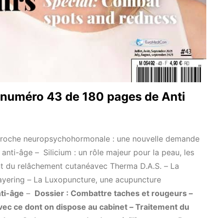
 numéro 43 de 180 pages de Anti
roche neuropsychohormonale : une nouvelle demande
t anti-âge –
Silicium : un rôle majeur pour la peau, les
t du relâchement cutanéavec Therma D.A.S.
–
La
ayering
–
La Luxopuncture, une acupuncture
ti-âge
–
Dossier : Combattre taches et rougeurs
–
vec ce dont on dispose au cabinet
–
Traitement du