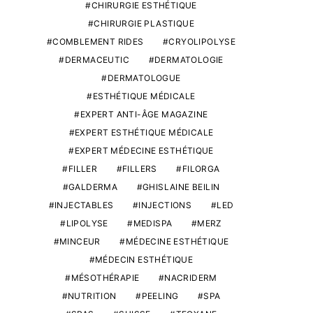
CHIRURGIE ESTHÉTIQUE
CHIRURGIE PLASTIQUE
COMBLEMENT RIDES
CRYOLIPOLYSE
DERMACEUTIC
DERMATOLOGIE
DERMATOLOGUE
ESTHÉTIQUE MÉDICALE
EXPERT ANTI-ÂGE MAGAZINE
EXPERT ESTHÉTIQUE MÉDICALE
EXPERT MÉDECINE ESTHÉTIQUE
FILLER
FILLERS
FILORGA
GALDERMA
GHISLAINE BEILIN
INJECTABLES
INJECTIONS
LED
LIPOLYSE
MEDISPA
MERZ
MINCEUR
MÉDECINE ESTHÉTIQUE
MÉDECIN ESTHÉTIQUE
MÉSOTHÉRAPIE
NACRIDERM
NUTRITION
PEELING
SPA