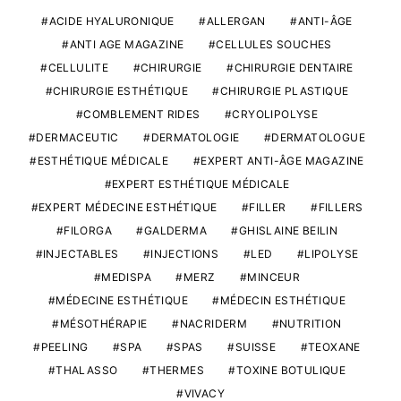
ACIDE HYALURONIQUE
ALLERGAN
ANTI-ÂGE
ANTI AGE MAGAZINE
CELLULES SOUCHES
CELLULITE
CHIRURGIE
CHIRURGIE DENTAIRE
CHIRURGIE ESTHÉTIQUE
CHIRURGIE PLASTIQUE
COMBLEMENT RIDES
CRYOLIPOLYSE
DERMACEUTIC
DERMATOLOGIE
DERMATOLOGUE
ESTHÉTIQUE MÉDICALE
EXPERT ANTI-ÂGE MAGAZINE
EXPERT ESTHÉTIQUE MÉDICALE
EXPERT MÉDECINE ESTHÉTIQUE
FILLER
FILLERS
FILORGA
GALDERMA
GHISLAINE BEILIN
INJECTABLES
INJECTIONS
LED
LIPOLYSE
MEDISPA
MERZ
MINCEUR
MÉDECINE ESTHÉTIQUE
MÉDECIN ESTHÉTIQUE
MÉSOTHÉRAPIE
NACRIDERM
NUTRITION
PEELING
SPA
SPAS
SUISSE
TEOXANE
THALASSO
THERMES
TOXINE BOTULIQUE
VIVACY