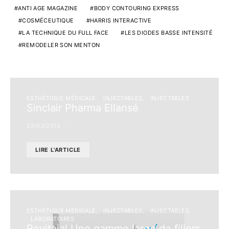
ANTI AGE MAGAZINE
BODY CONTOURING EXPRESS
COSMÉCEUTIQUE
HARRIS INTERACTIVE
LA TECHNIQUE DU FULL FACE
LES DIODES BASSE INTENSITÉ
REMODELER SON MENTON
ESTHÉTIQUE MÉDICALE
INJECTABLES
INJECTABLES
Sinclair Pharma Ellansé
23/03/2015
LIRE L'ARTICLE
ESTHÉTIQUE MÉDICALE
INJECTABLES
INJECTABLES
LABORATOIRES
Revitajal Une gamme large de fillers