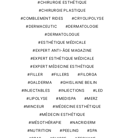
CHIRURGIE ESTHÉTIQUE
CHIRURGIE PLASTIQUE
COMBLEMENT RIDES
CRYOLIPOLYSE
DERMACEUTIC
DERMATOLOGIE
DERMATOLOGUE
ESTHÉTIQUE MÉDICALE
EXPERT ANTI-ÂGE MAGAZINE
EXPERT ESTHÉTIQUE MÉDICALE
EXPERT MÉDECINE ESTHÉTIQUE
FILLER
FILLERS
FILORGA
GALDERMA
GHISLAINE BEILIN
INJECTABLES
INJECTIONS
LED
LIPOLYSE
MEDISPA
MERZ
MINCEUR
MÉDECINE ESTHÉTIQUE
MÉDECIN ESTHÉTIQUE
MÉSOTHÉRAPIE
NACRIDERM
NUTRITION
PEELING
SPA
ESTHÉTIQUE MÉDICALE
HIFU
ACIDE HYALUR