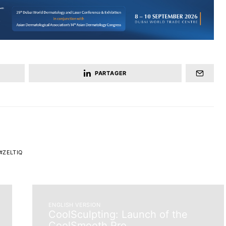
PARTAGER
ZELTIQ
ENGLISH VERSION
CoolSculpting: Launch of the
CoolSmooth Pro