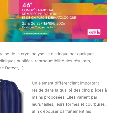
aine de la cryolipolyse se distingue par quelques
liniques publiées, reproductibilité des résultats,
ze Detect,…).
Un élément différenciant important
réside dans la qualité des cinq pièces à
mains proposées. Elles varient par
leurs tailles, leurs formes et courbures,
afin d’épouser parfaitement les