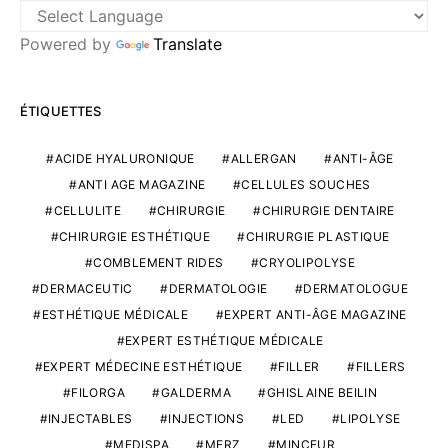
Powered by
Translate
ÉTIQUETTES
ACIDE HYALURONIQUE
ALLERGAN
ANTI-ÂGE
ANTI AGE MAGAZINE
CELLULES SOUCHES
CELLULITE
CHIRURGIE
CHIRURGIE DENTAIRE
CHIRURGIE ESTHÉTIQUE
CHIRURGIE PLASTIQUE
COMBLEMENT RIDES
CRYOLIPOLYSE
DERMACEUTIC
DERMATOLOGIE
DERMATOLOGUE
ESTHÉTIQUE MÉDICALE
EXPERT ANTI-ÂGE MAGAZINE
EXPERT ESTHÉTIQUE MÉDICALE
EXPERT MÉDECINE ESTHÉTIQUE
FILLER
FILLERS
FILORGA
GALDERMA
GHISLAINE BEILIN
INJECTABLES
INJECTIONS
LED
LIPOLYSE
MEDISPA
MERZ
MINCEUR