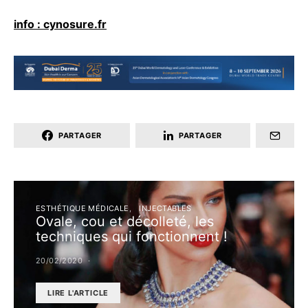
info : cynosure.fr
PARTAGER
PARTAGER
ESTHÉTIQUE MÉDICALE
INJECTABLES
Ovale, cou et décolleté, les
techniques qui fonctionnent !
20/02/2020
LIRE L'ARTICLE