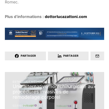
Romec.
Plus d’informations :
dottorlucazattoni.com
PARTAGER
PARTAGER
ESTHÉTIQUE MÉDICALE
Une alternative non chirurgicale aux
procédures invasives de
remodelage corporel
02/06/2021