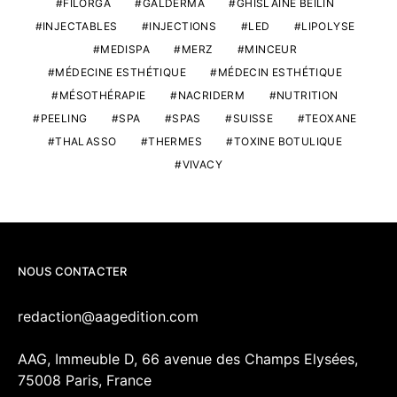
FILORGA
GALDERMA
GHISLAINE BEILIN
INJECTABLES
INJECTIONS
LED
LIPOLYSE
MEDISPA
MERZ
MINCEUR
MÉDECINE ESTHÉTIQUE
MÉDECIN ESTHÉTIQUE
MÉSOTHÉRAPIE
NACRIDERM
NUTRITION
PEELING
SPA
SPAS
SUISSE
TEOXANE
THALASSO
THERMES
TOXINE BOTULIQUE
VIVACY
NOUS CONTACTER
redaction@aagedition.com
AAG, Immeuble D, 66 avenue des Champs Elysées,
75008 Paris, France