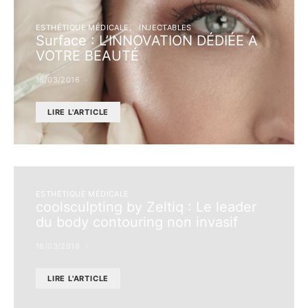
ESTHÉTIQUE MÉDICALE
INJECTABLES
Surface : L’INNOVATION DÉDIÉE A
VOTRE BEAUTÉ
16/03/2016
LIRE L'ARTICLE
ESTHÉTIQUE MÉDICALE
coolsculpting by Zeltiq : Le leader
du body contouring non invasif
16/03/2016
LIRE L'ARTICLE