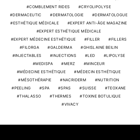
COMBLEMENT RIDES
CRYOLIPOLYSE
DERMACEUTIC
DERMATOLOGIE
DERMATOLOGUE
ESTHÉTIQUE MÉDICALE
EXPERT ANTI-ÂGE MAGAZINE
EXPERT ESTHÉTIQUE MÉDICALE
EXPERT MÉDECINE ESTHÉTIQUE
FILLER
FILLERS
FILORGA
GALDERMA
GHISLAINE BEILIN
INJECTABLES
INJECTIONS
LED
LIPOLYSE
MEDISPA
MERZ
MINCEUR
MÉDECINE ESTHÉTIQUE
MÉDECIN ESTHÉTIQUE
MÉSOTHÉRAPIE
NACRIDERM
NUTRITION
PEELING
SPA
SPAS
SUISSE
TEOXANE
THALASSO
THERMES
TOXINE BOTULIQUE
VIVACY