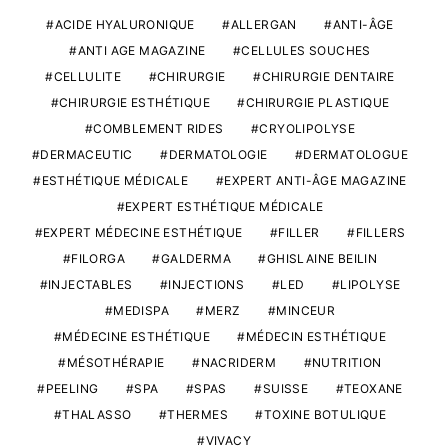
ACIDE HYALURONIQUE
ALLERGAN
ANTI-ÂGE
ANTI AGE MAGAZINE
CELLULES SOUCHES
CELLULITE
CHIRURGIE
CHIRURGIE DENTAIRE
CHIRURGIE ESTHÉTIQUE
CHIRURGIE PLASTIQUE
COMBLEMENT RIDES
CRYOLIPOLYSE
DERMACEUTIC
DERMATOLOGIE
DERMATOLOGUE
ESTHÉTIQUE MÉDICALE
EXPERT ANTI-ÂGE MAGAZINE
EXPERT ESTHÉTIQUE MÉDICALE
EXPERT MÉDECINE ESTHÉTIQUE
FILLER
FILLERS
FILORGA
GALDERMA
GHISLAINE BEILIN
INJECTABLES
INJECTIONS
LED
LIPOLYSE
MEDISPA
MERZ
MINCEUR
MÉDECINE ESTHÉTIQUE
MÉDECIN ESTHÉTIQUE
MÉSOTHÉRAPIE
NACRIDERM
NUTRITION
PEELING
SPA
SPAS
SUISSE
TEOXANE
THALASSO
THERMES
TOXINE BOTULIQUE
VIVACY