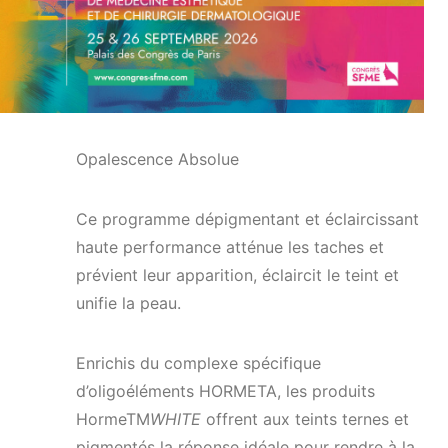
Opalescence Absolue
Ce programme dépigmentant et éclaircissant
haute performance atténue les taches et
prévient leur apparition, éclaircit le teint et
unifie la peau.
Enrichis du complexe spécifique
d’oligoéléments HORMETA, les produits
HormeTM
WHITE
offrent aux teints ternes et
pigmentés la réponse idéale pour rendre à la