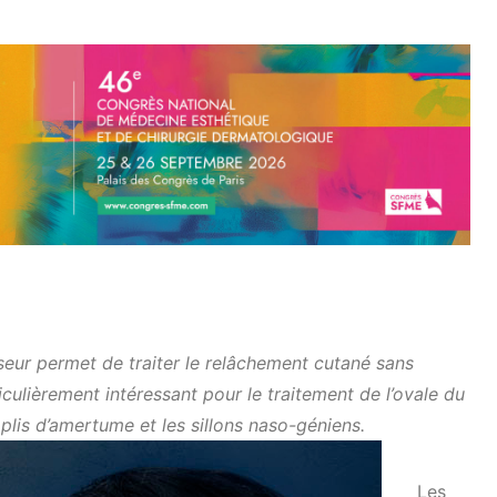
nseur permet de traiter le relâchement cutané sans
ticulièrement intéressant pour le traitement de l’ovale du
 plis d’amertume et les sillons naso-géniens.
Les