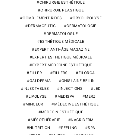
CHIRURGIE ESTHÉTIQUE
CHIRURGIE PLASTIQUE
COMBLEMENT RIDES
CRYOLIPOLYSE
DERMACEUTIC
DERMATOLOGIE
DERMATOLOGUE
ESTHÉTIQUE MÉDICALE
EXPERT ANTI-ÂGE MAGAZINE
EXPERT ESTHÉTIQUE MÉDICALE
EXPERT MÉDECINE ESTHÉTIQUE
FILLER
FILLERS
FILORGA
GALDERMA
GHISLAINE BEILIN
INJECTABLES
INJECTIONS
LED
LIPOLYSE
MEDISPA
MERZ
MINCEUR
MÉDECINE ESTHÉTIQUE
MÉDECIN ESTHÉTIQUE
MÉSOTHÉRAPIE
NACRIDERM
NUTRITION
PEELING
SPA