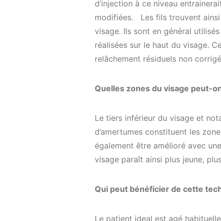
d’injection à ce niveau entrainer
modifiées. Les fils trouvent ainsi 
visage. Ils sont en général utilisé
réalisées sur le haut du visage. 
relâchement résiduels non corrigés
Quelles zones du visage peut-on t
Le tiers inférieur du visage et no
d’amertumes constituent les zones
également être amélioré avec une 
visage paraît ainsi plus jeune, pl
Qui peut b
é
n
é
ficier de cette te
Le patient ideal est agé habituell