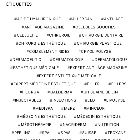
ÉTIQUETTES
ACIDE HYALURONIQUE
ALLERGAN
ANTI-ÂGE
ANTI AGE MAGAZINE
CELLULES SOUCHES
CELLULITE
CHIRURGIE
CHIRURGIE DENTAIRE
CHIRURGIE ESTHÉTIQUE
CHIRURGIE PLASTIQUE
COMBLEMENT RIDES
CRYOLIPOLYSE
DERMACEUTIC
DERMATOLOGIE
DERMATOLOGUE
ESTHÉTIQUE MÉDICALE
EXPERT ANTI-ÂGE MAGAZINE
EXPERT ESTHÉTIQUE MÉDICALE
EXPERT MÉDECINE ESTHÉTIQUE
FILLER
FILLERS
FILORGA
GALDERMA
GHISLAINE BEILIN
INJECTABLES
INJECTIONS
LED
LIPOLYSE
MEDISPA
MERZ
MINCEUR
MÉDECINE ESTHÉTIQUE
MÉDECIN ESTHÉTIQUE
MÉSOTHÉRAPIE
NACRIDERM
NUTRITION
PEELING
SPA
SPAS
SUISSE
TEOXANE