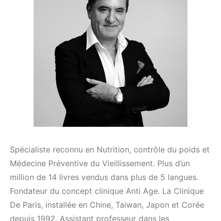
Spécialiste reconnu en Nutrition, contrôle du poids et
Médecine Préventive du Vieillissement. Plus d’un
million de 14 livres vendus dans plus de 5 langues.
Fondateur du concept clinique Anti Age. La Clinique
De Paris, installée en Chine, Taiwan, Japon et Corée
depuis 1992. Assistant professeur dans les