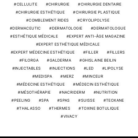
CELLULITE
CHIRURGIE
CHIRURGIE DENTAIRE
CHIRURGIE ESTHÉTIQUE
CHIRURGIE PLASTIQUE
COMBLEMENT RIDES
CRYOLIPOLYSE
DERMACEUTIC
DERMATOLOGIE
DERMATOLOGUE
ESTHÉTIQUE MÉDICALE
EXPERT ANTI-ÂGE MAGAZINE
EXPERT ESTHÉTIQUE MÉDICALE
EXPERT MÉDECINE ESTHÉTIQUE
FILLER
FILLERS
FILORGA
GALDERMA
GHISLAINE BEILIN
INJECTABLES
INJECTIONS
LED
LIPOLYSE
MEDISPA
MERZ
MINCEUR
MÉDECINE ESTHÉTIQUE
MÉDECIN ESTHÉTIQUE
MÉSOTHÉRAPIE
NACRIDERM
NUTRITION
PEELING
SPA
SPAS
SUISSE
TEOXANE
THALASSO
THERMES
TOXINE BOTULIQUE
VIVACY