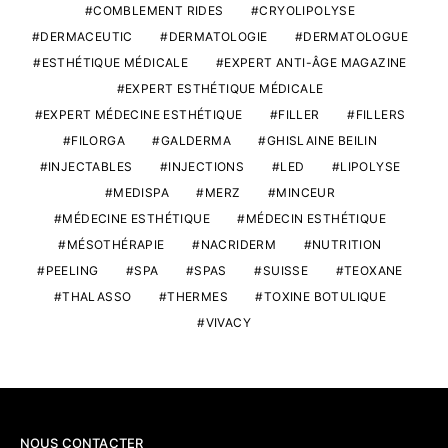
COMBLEMENT RIDES
CRYOLIPOLYSE
DERMACEUTIC
DERMATOLOGIE
DERMATOLOGUE
ESTHÉTIQUE MÉDICALE
EXPERT ANTI-ÂGE MAGAZINE
EXPERT ESTHÉTIQUE MÉDICALE
EXPERT MÉDECINE ESTHÉTIQUE
FILLER
FILLERS
FILORGA
GALDERMA
GHISLAINE BEILIN
INJECTABLES
INJECTIONS
LED
LIPOLYSE
MEDISPA
MERZ
MINCEUR
MÉDECINE ESTHÉTIQUE
MÉDECIN ESTHÉTIQUE
MÉSOTHÉRAPIE
NACRIDERM
NUTRITION
PEELING
SPA
SPAS
SUISSE
TEOXANE
THALASSO
THERMES
TOXINE BOTULIQUE
VIVACY
NOUS CONTACTER