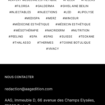
FILORGA
GALDERMA
GHISLAINE BEILIN
INJECTABLES
INJECTIONS
LED
LIPOLYSE
MEDISPA
MERZ
MINCEUR
MÉDECINE ESTHÉTIQUE
MÉDECIN ESTHÉTIQUE
MÉSOTHÉRAPIE
NACRIDERM
NUTRITION
PEELING
SPA
SPAS
SUISSE
TEOXANE
THALASSO
THERMES
TOXINE BOTULIQUE
VIVACY
NOUS CONTACTER
redaction@aagedition.com
AAG, Immeuble D, 66 avenue des Champs Elysées,