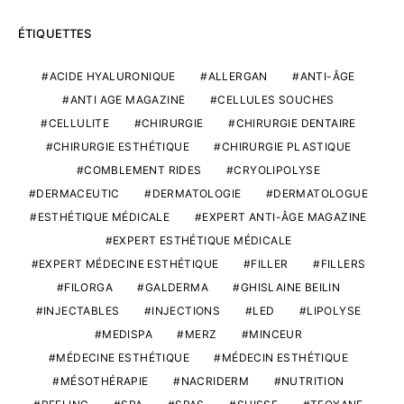
ÉTIQUETTES
ACIDE HYALURONIQUE
ALLERGAN
ANTI-ÂGE
ANTI AGE MAGAZINE
CELLULES SOUCHES
CELLULITE
CHIRURGIE
CHIRURGIE DENTAIRE
CHIRURGIE ESTHÉTIQUE
CHIRURGIE PLASTIQUE
COMBLEMENT RIDES
CRYOLIPOLYSE
DERMACEUTIC
DERMATOLOGIE
DERMATOLOGUE
ESTHÉTIQUE MÉDICALE
EXPERT ANTI-ÂGE MAGAZINE
EXPERT ESTHÉTIQUE MÉDICALE
EXPERT MÉDECINE ESTHÉTIQUE
FILLER
FILLERS
FILORGA
GALDERMA
GHISLAINE BEILIN
INJECTABLES
INJECTIONS
LED
LIPOLYSE
MEDISPA
MERZ
MINCEUR
MÉDECINE ESTHÉTIQUE
MÉDECIN ESTHÉTIQUE
MÉSOTHÉRAPIE
NACRIDERM
NUTRITION