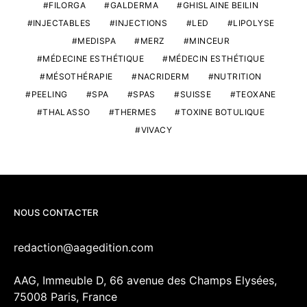
FILORGA
GALDERMA
GHISLAINE BEILIN
INJECTABLES
INJECTIONS
LED
LIPOLYSE
MEDISPA
MERZ
MINCEUR
MÉDECINE ESTHÉTIQUE
MÉDECIN ESTHÉTIQUE
MÉSOTHÉRAPIE
NACRIDERM
NUTRITION
PEELING
SPA
SPAS
SUISSE
TEOXANE
THALASSO
THERMES
TOXINE BOTULIQUE
VIVACY
NOUS CONTACTER
redaction@aagedition.com
AAG, Immeuble D, 66 avenue des Champs Elysées,
75008 Paris, France