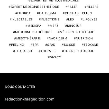
EXPERT ESTHÉTIQUE MÉDICALE
EXPERT MÉDECINE ESTHÉTIQUE
FILLER
FILLERS
FILORGA
GALDERMA
GHISLAINE BEILIN
INJECTABLES
INJECTIONS
LED
LIPOLYSE
MEDISPA
MERZ
MINCEUR
MÉDECINE ESTHÉTIQUE
MÉDECIN ESTHÉTIQUE
MÉSOTHÉRAPIE
NACRIDERM
NUTRITION
PEELING
SPA
SPAS
SUISSE
TEOXANE
THALASSO
THERMES
TOXINE BOTULIQUE
VIVACY
NOUS CONTACTER
redaction@aagedition.com