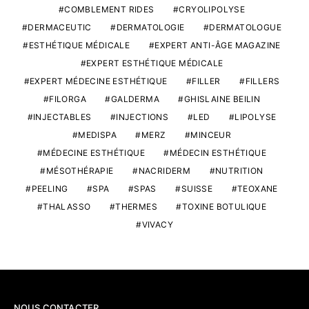
COMBLEMENT RIDES
CRYOLIPOLYSE
DERMACEUTIC
DERMATOLOGIE
DERMATOLOGUE
ESTHÉTIQUE MÉDICALE
EXPERT ANTI-ÂGE MAGAZINE
EXPERT ESTHÉTIQUE MÉDICALE
EXPERT MÉDECINE ESTHÉTIQUE
FILLER
FILLERS
FILORGA
GALDERMA
GHISLAINE BEILIN
INJECTABLES
INJECTIONS
LED
LIPOLYSE
MEDISPA
MERZ
MINCEUR
MÉDECINE ESTHÉTIQUE
MÉDECIN ESTHÉTIQUE
MÉSOTHÉRAPIE
NACRIDERM
NUTRITION
PEELING
SPA
SPAS
SUISSE
TEOXANE
THALASSO
THERMES
TOXINE BOTULIQUE
VIVACY
NOUS CONTACTER