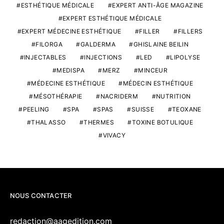
ESTHÉTIQUE MÉDICALE
EXPERT ANTI-ÂGE MAGAZINE
EXPERT ESTHÉTIQUE MÉDICALE
EXPERT MÉDECINE ESTHÉTIQUE
FILLER
FILLERS
FILORGA
GALDERMA
GHISLAINE BEILIN
INJECTABLES
INJECTIONS
LED
LIPOLYSE
MEDISPA
MERZ
MINCEUR
MÉDECINE ESTHÉTIQUE
MÉDECIN ESTHÉTIQUE
MÉSOTHÉRAPIE
NACRIDERM
NUTRITION
PEELING
SPA
SPAS
SUISSE
TEOXANE
THALASSO
THERMES
TOXINE BOTULIQUE
VIVACY
NOUS CONTACTER
redaction@aagedition.com