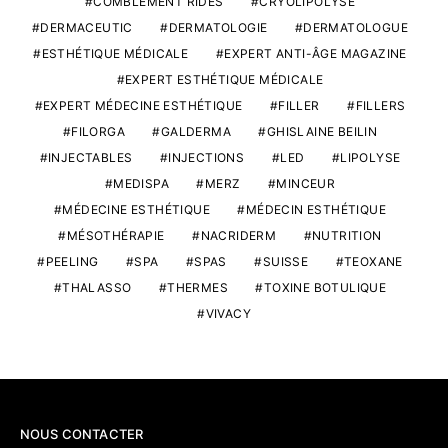
COMBLEMENT RIDES
CRYOLIPOLYSE
DERMACEUTIC
DERMATOLOGIE
DERMATOLOGUE
ESTHÉTIQUE MÉDICALE
EXPERT ANTI-ÂGE MAGAZINE
EXPERT ESTHÉTIQUE MÉDICALE
EXPERT MÉDECINE ESTHÉTIQUE
FILLER
FILLERS
FILORGA
GALDERMA
GHISLAINE BEILIN
INJECTABLES
INJECTIONS
LED
LIPOLYSE
MEDISPA
MERZ
MINCEUR
MÉDECINE ESTHÉTIQUE
MÉDECIN ESTHÉTIQUE
MÉSOTHÉRAPIE
NACRIDERM
NUTRITION
PEELING
SPA
SPAS
SUISSE
TEOXANE
THALASSO
THERMES
TOXINE BOTULIQUE
VIVACY
NOUS CONTACTER