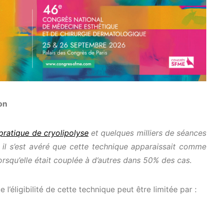
on
ratique de cryolipolyse
et quelques milliers de séances
 il s’est avéré que cette technique apparaissait comme
orsqu’elle était couplée à d’autres dans 50% des cas.
e l’éligibilité de cette technique peut être limitée par :