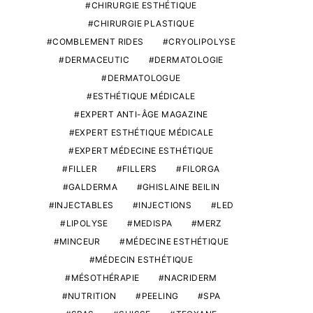
CHIRURGIE ESTHÉTIQUE
CHIRURGIE PLASTIQUE
COMBLEMENT RIDES
CRYOLIPOLYSE
DERMACEUTIC
DERMATOLOGIE
DERMATOLOGUE
ESTHÉTIQUE MÉDICALE
EXPERT ANTI-ÂGE MAGAZINE
EXPERT ESTHÉTIQUE MÉDICALE
EXPERT MÉDECINE ESTHÉTIQUE
FILLER
FILLERS
FILORGA
GALDERMA
GHISLAINE BEILIN
INJECTABLES
INJECTIONS
LED
LIPOLYSE
MEDISPA
MERZ
MINCEUR
MÉDECINE ESTHÉTIQUE
MÉDECIN ESTHÉTIQUE
MÉSOTHÉRAPIE
NACRIDERM
NUTRITION
PEELING
SPA