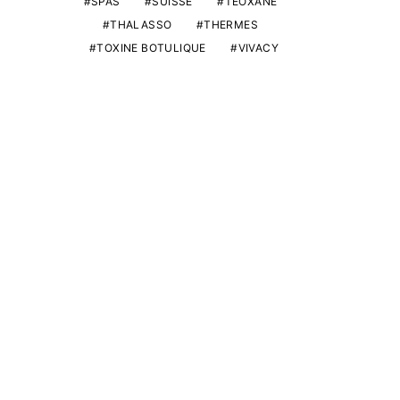
SPAS
SUISSE
TEOXANE
THALASSO
THERMES
TOXINE BOTULIQUE
VIVACY