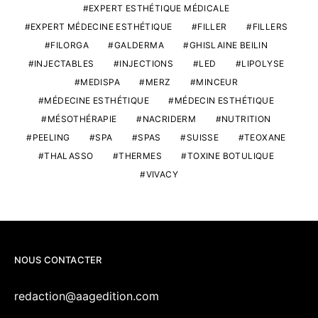
EXPERT ESTHÉTIQUE MÉDICALE
EXPERT MÉDECINE ESTHÉTIQUE
FILLER
FILLERS
FILORGA
GALDERMA
GHISLAINE BEILIN
INJECTABLES
INJECTIONS
LED
LIPOLYSE
MEDISPA
MERZ
MINCEUR
MÉDECINE ESTHÉTIQUE
MÉDECIN ESTHÉTIQUE
MÉSOTHÉRAPIE
NACRIDERM
NUTRITION
PEELING
SPA
SPAS
SUISSE
TEOXANE
THALASSO
THERMES
TOXINE BOTULIQUE
VIVACY
NOUS CONTACTER
redaction@aagedition.com