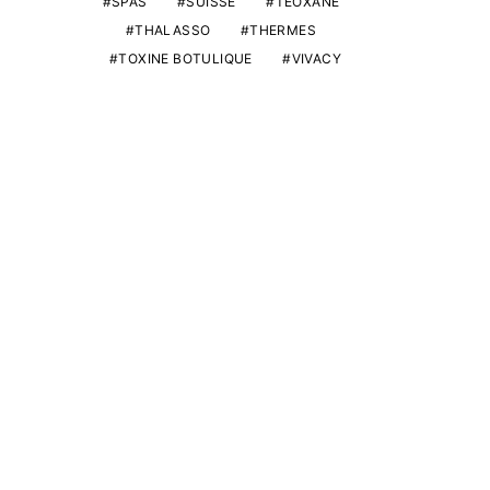
SPAS
SUISSE
TEOXANE
THALASSO
THERMES
TOXINE BOTULIQUE
VIVACY