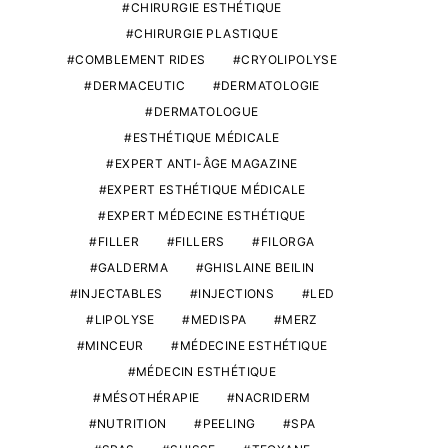
CHIRURGIE ESTHÉTIQUE
CHIRURGIE PLASTIQUE
COMBLEMENT RIDES
CRYOLIPOLYSE
DERMACEUTIC
DERMATOLOGIE
DERMATOLOGUE
ESTHÉTIQUE MÉDICALE
EXPERT ANTI-ÂGE MAGAZINE
EXPERT ESTHÉTIQUE MÉDICALE
EXPERT MÉDECINE ESTHÉTIQUE
FILLER
FILLERS
FILORGA
GALDERMA
GHISLAINE BEILIN
INJECTABLES
INJECTIONS
LED
LIPOLYSE
MEDISPA
MERZ
MINCEUR
MÉDECINE ESTHÉTIQUE
MÉDECIN ESTHÉTIQUE
MÉSOTHÉRAPIE
NACRIDERM
NUTRITION
PEELING
SPA