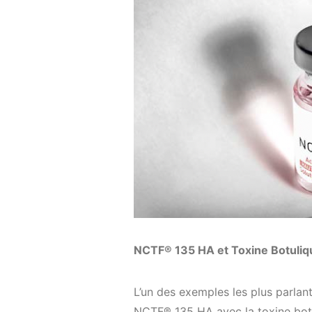
NCTF® 135 HA et Toxine Botuliq
L’un des exemples les plus parlan
NCTF® 135 HA avec la toxine botul