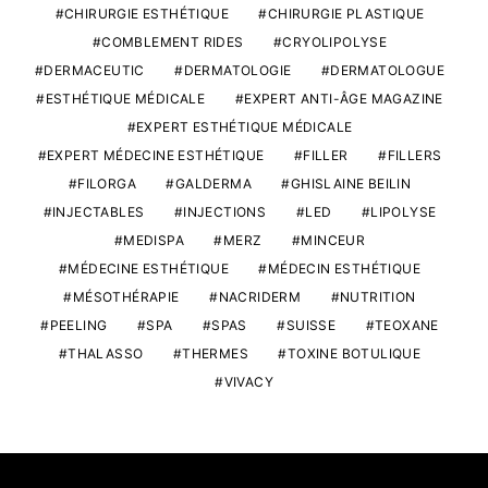
CHIRURGIE ESTHÉTIQUE
CHIRURGIE PLASTIQUE
COMBLEMENT RIDES
CRYOLIPOLYSE
DERMACEUTIC
DERMATOLOGIE
DERMATOLOGUE
ESTHÉTIQUE MÉDICALE
EXPERT ANTI-ÂGE MAGAZINE
EXPERT ESTHÉTIQUE MÉDICALE
EXPERT MÉDECINE ESTHÉTIQUE
FILLER
FILLERS
FILORGA
GALDERMA
GHISLAINE BEILIN
INJECTABLES
INJECTIONS
LED
LIPOLYSE
MEDISPA
MERZ
MINCEUR
MÉDECINE ESTHÉTIQUE
MÉDECIN ESTHÉTIQUE
MÉSOTHÉRAPIE
NACRIDERM
NUTRITION
PEELING
SPA
SPAS
SUISSE
TEOXANE
THALASSO
THERMES
TOXINE BOTULIQUE
VIVACY