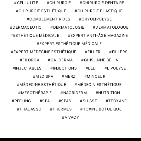
CELLULITE
CHIRURGIE
CHIRURGIE DENTAIRE
CHIRURGIE ESTHÉTIQUE
CHIRURGIE PLASTIQUE
COMBLEMENT RIDES
CRYOLIPOLYSE
DERMACEUTIC
DERMATOLOGIE
DERMATOLOGUE
ESTHÉTIQUE MÉDICALE
EXPERT ANTI-ÂGE MAGAZINE
EXPERT ESTHÉTIQUE MÉDICALE
EXPERT MÉDECINE ESTHÉTIQUE
FILLER
FILLERS
FILORGA
GALDERMA
GHISLAINE BEILIN
INJECTABLES
INJECTIONS
LED
LIPOLYSE
MEDISPA
MERZ
MINCEUR
MÉDECINE ESTHÉTIQUE
MÉDECIN ESTHÉTIQUE
MÉSOTHÉRAPIE
NACRIDERM
NUTRITION
PEELING
SPA
SPAS
SUISSE
TEOXANE
THALASSO
THERMES
TOXINE BOTULIQUE
VIVACY