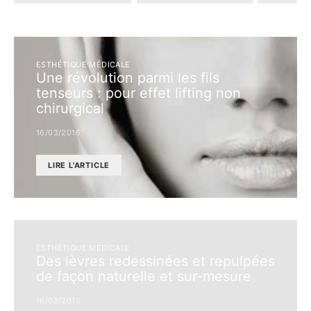
ESTHÉTIQUE MÉDICALE
Une révolution parmi les fils
tenseurs : pour effet lifting non
chirurgical
16/03/2016
LIRE L'ARTICLE
ESTHÉTIQUE MÉDICALE
Des lèvres redessinées et repulpées
de façon naturelle et sur-mesure
16/03/2016