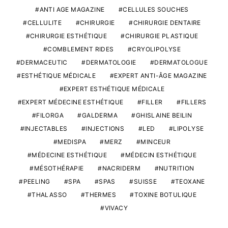
ANTI AGE MAGAZINE
CELLULES SOUCHES
CELLULITE
CHIRURGIE
CHIRURGIE DENTAIRE
CHIRURGIE ESTHÉTIQUE
CHIRURGIE PLASTIQUE
COMBLEMENT RIDES
CRYOLIPOLYSE
DERMACEUTIC
DERMATOLOGIE
DERMATOLOGUE
ESTHÉTIQUE MÉDICALE
EXPERT ANTI-ÂGE MAGAZINE
EXPERT ESTHÉTIQUE MÉDICALE
EXPERT MÉDECINE ESTHÉTIQUE
FILLER
FILLERS
FILORGA
GALDERMA
GHISLAINE BEILIN
INJECTABLES
INJECTIONS
LED
LIPOLYSE
MEDISPA
MERZ
MINCEUR
MÉDECINE ESTHÉTIQUE
MÉDECIN ESTHÉTIQUE
MÉSOTHÉRAPIE
NACRIDERM
NUTRITION
PEELING
SPA
SPAS
SUISSE
TEOXANE
THALASSO
THERMES
TOXINE BOTULIQUE
VIVACY