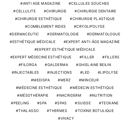
ANTI AGE MAGAZINE
CELLULES SOUCHES
CELLULITE
CHIRURGIE
CHIRURGIE DENTAIRE
CHIRURGIE ESTHÉTIQUE
CHIRURGIE PLASTIQUE
COMBLEMENT RIDES
CRYOLIPOLYSE
DERMACEUTIC
DERMATOLOGIE
DERMATOLOGUE
ESTHÉTIQUE MÉDICALE
EXPERT ANTI-ÂGE MAGAZINE
EXPERT ESTHÉTIQUE MÉDICALE
EXPERT MÉDECINE ESTHÉTIQUE
FILLER
FILLERS
FILORGA
GALDERMA
GHISLAINE BEILIN
INJECTABLES
INJECTIONS
LED
LIPOLYSE
MEDISPA
MERZ
MINCEUR
MÉDECINE ESTHÉTIQUE
MÉDECIN ESTHÉTIQUE
MÉSOTHÉRAPIE
NACRIDERM
NUTRITION
PEELING
SPA
SPAS
SUISSE
TEOXANE
THALASSO
THERMES
TOXINE BOTULIQUE
VIVACY