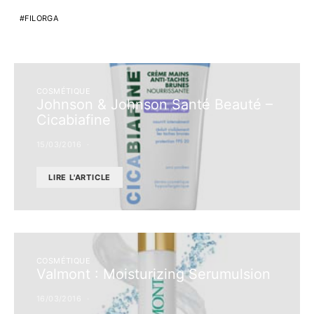
FILORGA
COSMÉTIQUE
Johnson & Johnson Santé Beauté –
Cicabiafine
15/03/2016
LIRE L'ARTICLE
COSMÉTIQUE
Valmont : Moisturizing Serumulsion
16/03/2016