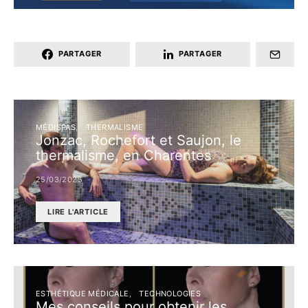
PARTAGER
PARTAGER
MÉDISPAS
THERMALISME
Jonzac, Rochefort et Saujon, le
thermalisme, en Charentes
25/03/2025
LIRE L'ARTICLE
ESTHÉTIQUE MÉDICALE
TECHNOLOGIES
Mes conseils pour obtenir les