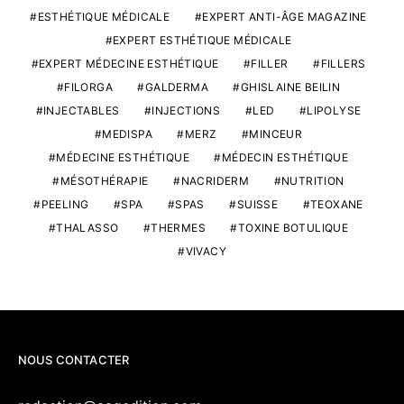
ESTHÉTIQUE MÉDICALE
EXPERT ANTI-ÂGE MAGAZINE
EXPERT ESTHÉTIQUE MÉDICALE
EXPERT MÉDECINE ESTHÉTIQUE
FILLER
FILLERS
FILORGA
GALDERMA
GHISLAINE BEILIN
INJECTABLES
INJECTIONS
LED
LIPOLYSE
MEDISPA
MERZ
MINCEUR
MÉDECINE ESTHÉTIQUE
MÉDECIN ESTHÉTIQUE
MÉSOTHÉRAPIE
NACRIDERM
NUTRITION
PEELING
SPA
SPAS
SUISSE
TEOXANE
THALASSO
THERMES
TOXINE BOTULIQUE
VIVACY
NOUS CONTACTER