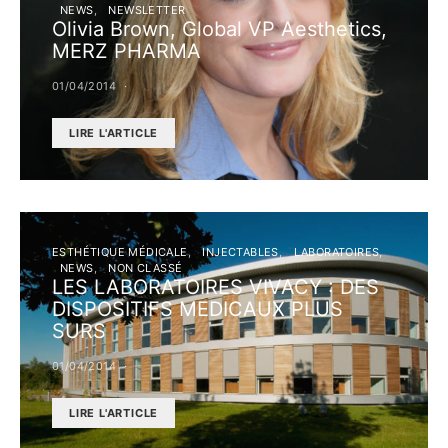
NEWS
NEWSLETTER
Olivia Brown, Global VP Aesthetics,
MERZ PHARMA
01/04/2014
LIRE L'ARTICLE
ESTHÉTIQUE MÉDICALE
INJECTABLES
LABORATOIRES
NEWS
NON CLASSÉ
LES LABORATOIRES VIVACY : DES
DISPOSITIFS MEDICAUX PLUS
SURS
01/04/2014
LIRE L'ARTICLE