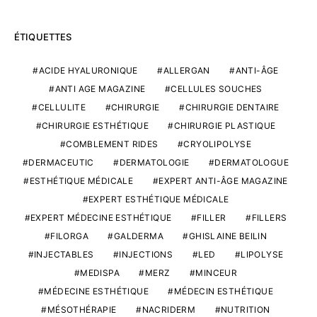
ÉTIQUETTES
ACIDE HYALURONIQUE
ALLERGAN
ANTI-ÂGE
ANTI AGE MAGAZINE
CELLULES SOUCHES
CELLULITE
CHIRURGIE
CHIRURGIE DENTAIRE
CHIRURGIE ESTHÉTIQUE
CHIRURGIE PLASTIQUE
COMBLEMENT RIDES
CRYOLIPOLYSE
DERMACEUTIC
DERMATOLOGIE
DERMATOLOGUE
ESTHÉTIQUE MÉDICALE
EXPERT ANTI-ÂGE MAGAZINE
EXPERT ESTHÉTIQUE MÉDICALE
EXPERT MÉDECINE ESTHÉTIQUE
FILLER
FILLERS
FILORGA
GALDERMA
GHISLAINE BEILIN
INJECTABLES
INJECTIONS
LED
LIPOLYSE
MEDISPA
MERZ
MINCEUR
MÉDECINE ESTHÉTIQUE
MÉDECIN ESTHÉTIQUE
MÉSOTHÉRAPIE
NACRIDERM
NUTRITION