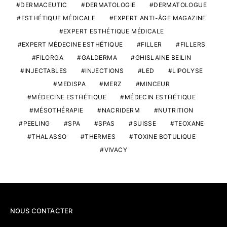
DERMACEUTIC
DERMATOLOGIE
DERMATOLOGUE
ESTHÉTIQUE MÉDICALE
EXPERT ANTI-ÂGE MAGAZINE
EXPERT ESTHÉTIQUE MÉDICALE
EXPERT MÉDECINE ESTHÉTIQUE
FILLER
FILLERS
FILORGA
GALDERMA
GHISLAINE BEILIN
INJECTABLES
INJECTIONS
LED
LIPOLYSE
MEDISPA
MERZ
MINCEUR
MÉDECINE ESTHÉTIQUE
MÉDECIN ESTHÉTIQUE
MÉSOTHÉRAPIE
NACRIDERM
NUTRITION
PEELING
SPA
SPAS
SUISSE
TEOXANE
THALASSO
THERMES
TOXINE BOTULIQUE
VIVACY
NOUS CONTACTER