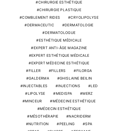
CHIRURGIE ESTHÉTIQUE
CHIRURGIE PLASTIQUE
COMBLEMENT RIDES
CRYOLIPOLYSE
DERMACEUTIC
DERMATOLOGIE
DERMATOLOGUE
ESTHÉTIQUE MÉDICALE
EXPERT ANTI-ÂGE MAGAZINE
EXPERT ESTHÉTIQUE MÉDICALE
EXPERT MÉDECINE ESTHÉTIQUE
FILLER
FILLERS
FILORGA
GALDERMA
GHISLAINE BEILIN
INJECTABLES
INJECTIONS
LED
LIPOLYSE
MEDISPA
MERZ
MINCEUR
MÉDECINE ESTHÉTIQUE
MÉDECIN ESTHÉTIQUE
MÉSOTHÉRAPIE
NACRIDERM
NUTRITION
PEELING
SPA