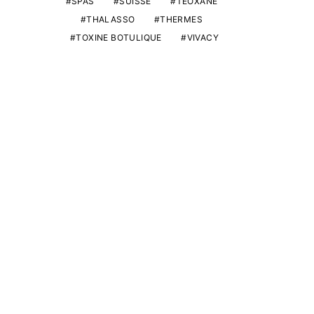
SPAS
SUISSE
TEOXANE
THALASSO
THERMES
TOXINE BOTULIQUE
VIVACY