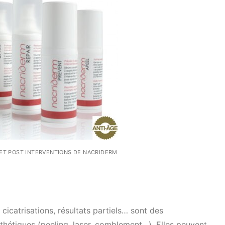
 ET POST INTERVENTIONS DE NACRIDERM
catrisations, résultats partiels… sont des
hétiques (peeling, laser, comblement…). Elles peuvent