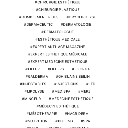
CHIRURGIE ESTHÉTIQUE
CHIRURGIE PLASTIQUE
COMBLEMENT RIDES
CRYOLIPOLYSE
DERMACEUTIC
DERMATOLOGIE
DERMATOLOGUE
ESTHÉTIQUE MÉDICALE
EXPERT ANTI-ÂGE MAGAZINE
EXPERT ESTHÉTIQUE MÉDICALE
EXPERT MÉDECINE ESTHÉTIQUE
FILLER
FILLERS
FILORGA
GALDERMA
GHISLAINE BEILIN
INJECTABLES
INJECTIONS
LED
LIPOLYSE
MEDISPA
MERZ
MINCEUR
MÉDECINE ESTHÉTIQUE
MÉDECIN ESTHÉTIQUE
MÉSOTHÉRAPIE
NACRIDERM
NUTRITION
PEELING
SPA