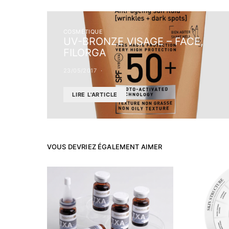
COSMÉTIQUE
UV-BRONZE VISAGE – FACE,
FILORGA
23/05/2017
LIRE L'ARTICLE
VOUS DEVRIEZ ÉGALEMENT AIMER