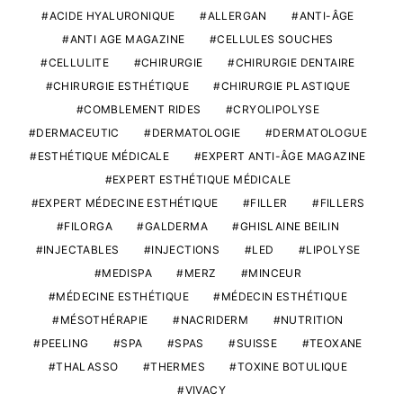
ACIDE HYALURONIQUE
ALLERGAN
ANTI-ÂGE
ANTI AGE MAGAZINE
CELLULES SOUCHES
CELLULITE
CHIRURGIE
CHIRURGIE DENTAIRE
CHIRURGIE ESTHÉTIQUE
CHIRURGIE PLASTIQUE
COMBLEMENT RIDES
CRYOLIPOLYSE
DERMACEUTIC
DERMATOLOGIE
DERMATOLOGUE
ESTHÉTIQUE MÉDICALE
EXPERT ANTI-ÂGE MAGAZINE
EXPERT ESTHÉTIQUE MÉDICALE
EXPERT MÉDECINE ESTHÉTIQUE
FILLER
FILLERS
FILORGA
GALDERMA
GHISLAINE BEILIN
INJECTABLES
INJECTIONS
LED
LIPOLYSE
MEDISPA
MERZ
MINCEUR
MÉDECINE ESTHÉTIQUE
MÉDECIN ESTHÉTIQUE
MÉSOTHÉRAPIE
NACRIDERM
NUTRITION
PEELING
SPA
SPAS
SUISSE
TEOXANE
THALASSO
THERMES
TOXINE BOTULIQUE
VIVACY