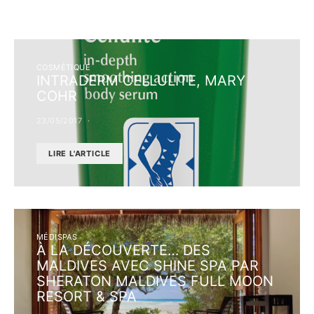
COSMÉTIQUE
INTRADERM CELLULITE, MARY
COHR
23/05/2017
LIRE L'ARTICLE
MÉDISPAS
À LA DÉCOUVERTE… DES
MALDIVES AVEC SHINE SPA PAR
SHERATON MALDIVES FULL MOON
RESORT & SPA