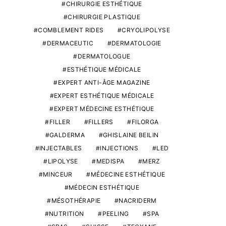
CHIRURGIE ESTHÉTIQUE
CHIRURGIE PLASTIQUE
COMBLEMENT RIDES
CRYOLIPOLYSE
DERMACEUTIC
DERMATOLOGIE
DERMATOLOGUE
ESTHÉTIQUE MÉDICALE
EXPERT ANTI-ÂGE MAGAZINE
EXPERT ESTHÉTIQUE MÉDICALE
EXPERT MÉDECINE ESTHÉTIQUE
FILLER
FILLERS
FILORGA
GALDERMA
GHISLAINE BEILIN
INJECTABLES
INJECTIONS
LED
LIPOLYSE
MEDISPA
MERZ
MINCEUR
MÉDECINE ESTHÉTIQUE
MÉDECIN ESTHÉTIQUE
MÉSOTHÉRAPIE
NACRIDERM
NUTRITION
PEELING
SPA