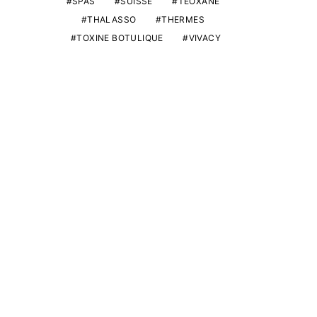
SPAS
SUISSE
TEOXANE
THALASSO
THERMES
TOXINE BOTULIQUE
VIVACY