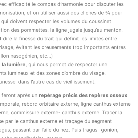
avec efficacité le compas d’harmonie pour discuter les
monisation, et on utiliser aussi des cliches de ¾ pour
y qui doivent respecter les volumes du coussinet
tion des pommettes, la ligne jugale jusqu’au menton.
st dire la finesse du trait qui définit les limites entre
isage, évitant les creusements trop importants entres
sillon nasogénien, etc…)
 la lumière
, qui nous permet de respecter une
nts lumineux et des zones d’ombre du visage,
esse, dans l’autre cas de vieillissement.
se feront après un
repérage précis des repères osseux
emporale, rebord orbitaire externe, ligne canthus externe
erne, commissure externe- canthus externe. Tracer la
sse par le canthus externe et traçage du segment
agus, passant par l’aile du nez. Puis tragus -gonion,