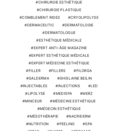
CHIRURGIE ESTHÉTIQUE
CHIRURGIE PLASTIQUE
COMBLEMENT RIDES
CRYOLIPOLYSE
DERMACEUTIC
DERMATOLOGIE
DERMATOLOGUE
ESTHÉTIQUE MÉDICALE
EXPERT ANTI-ÂGE MAGAZINE
EXPERT ESTHÉTIQUE MÉDICALE
EXPERT MÉDECINE ESTHÉTIQUE
FILLER
FILLERS
FILORGA
GALDERMA
GHISLAINE BEILIN
INJECTABLES
INJECTIONS
LED
LIPOLYSE
MEDISPA
MERZ
MINCEUR
MÉDECINE ESTHÉTIQUE
MÉDECIN ESTHÉTIQUE
MÉSOTHÉRAPIE
NACRIDERM
NUTRITION
PEELING
SPA