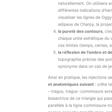
naturellement. On utilisera 
différentes indications d’har
visualiser les lignes de Ogg
adipeux de Charpy, la projec
la puret
é des contours
, c’e
chaque unité esthétique du v
ces limites (temps, cernes, 
la r
éflexion de l’ombre et de
topographie précise des poi
synonyme dans un cas de jeun
Ainsi en pratique, les injections 
et anatomiques suivant
: crête t
– tragus, tragus -commissure ext
bissectrice de ce triangle qui pa
parallèle à la ligne commissure-tr