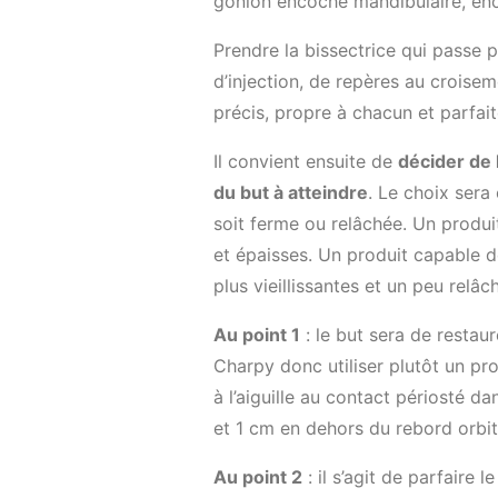
gonion encoche mandibulaire, enc
Prendre la bissectrice qui passe p
d’injection, de repères au croisem
précis, propre à chacun et parfai
Il convient ensuite de
décider de l
du but à atteindre
. Le choix sera
soit ferme ou relâchée. Un produ
et épaisses. Un produit capable d
plus vieillissantes et un peu relâc
Au point 1
: le but sera de restau
Charpy donc utiliser plutôt un pr
à l’aiguille au contact périosté d
et 1 cm en dehors du rebord orbit
Au point 2
: il s’agit de parfaire 