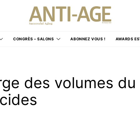
CONGRÈS – SALONS
ABONNEZ VOUS !
AWARDS ES
arge des volumes du
acides