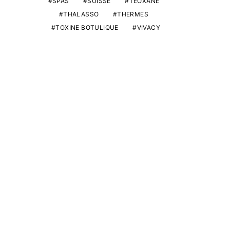
SPAS
SUISSE
TEOXANE
THALASSO
THERMES
TOXINE BOTULIQUE
VIVACY