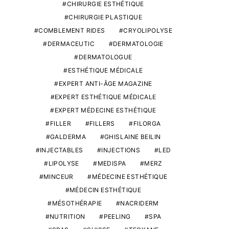
CHIRURGIE ESTHÉTIQUE
CHIRURGIE PLASTIQUE
COMBLEMENT RIDES
CRYOLIPOLYSE
DERMACEUTIC
DERMATOLOGIE
DERMATOLOGUE
ESTHÉTIQUE MÉDICALE
EXPERT ANTI-ÂGE MAGAZINE
EXPERT ESTHÉTIQUE MÉDICALE
EXPERT MÉDECINE ESTHÉTIQUE
FILLER
FILLERS
FILORGA
GALDERMA
GHISLAINE BEILIN
INJECTABLES
INJECTIONS
LED
LIPOLYSE
MEDISPA
MERZ
MINCEUR
MÉDECINE ESTHÉTIQUE
MÉDECIN ESTHÉTIQUE
MÉSOTHÉRAPIE
NACRIDERM
NUTRITION
PEELING
SPA