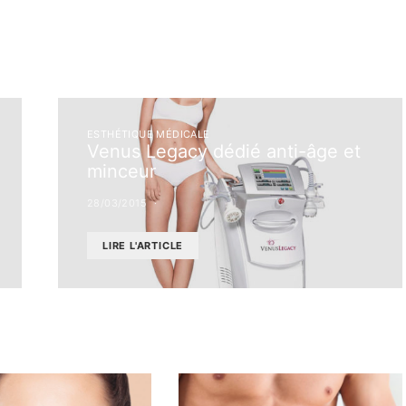
ESTHÉTIQUE MÉDICALE
Venus Legacy dédié anti-âge et
minceur
28/03/2015
LIRE L'ARTICLE