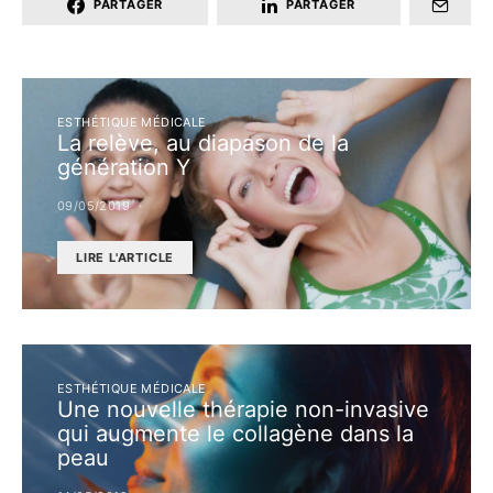
PARTAGER
PARTAGER
ESTHÉTIQUE MÉDICALE
La relève, au diapason de la
génération Y
09/05/2019
LIRE L'ARTICLE
ESTHÉTIQUE MÉDICALE
Une nouvelle thérapie non-invasive
qui augmente le collagène dans la
peau