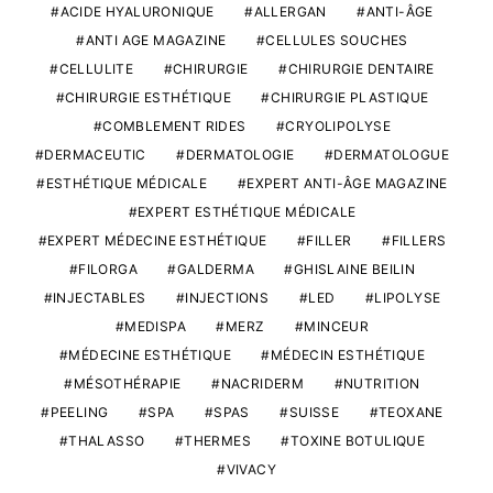
ACIDE HYALURONIQUE
ALLERGAN
ANTI-ÂGE
ANTI AGE MAGAZINE
CELLULES SOUCHES
CELLULITE
CHIRURGIE
CHIRURGIE DENTAIRE
CHIRURGIE ESTHÉTIQUE
CHIRURGIE PLASTIQUE
COMBLEMENT RIDES
CRYOLIPOLYSE
DERMACEUTIC
DERMATOLOGIE
DERMATOLOGUE
ESTHÉTIQUE MÉDICALE
EXPERT ANTI-ÂGE MAGAZINE
EXPERT ESTHÉTIQUE MÉDICALE
EXPERT MÉDECINE ESTHÉTIQUE
FILLER
FILLERS
FILORGA
GALDERMA
GHISLAINE BEILIN
INJECTABLES
INJECTIONS
LED
LIPOLYSE
MEDISPA
MERZ
MINCEUR
MÉDECINE ESTHÉTIQUE
MÉDECIN ESTHÉTIQUE
MÉSOTHÉRAPIE
NACRIDERM
NUTRITION
PEELING
SPA
SPAS
SUISSE
TEOXANE
THALASSO
THERMES
TOXINE BOTULIQUE
VIVACY