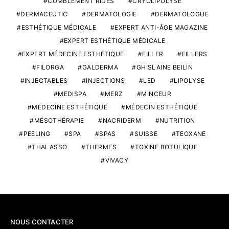
COMBLEMENT RIDES
CRYOLIPOLYSE
DERMACEUTIC
DERMATOLOGIE
DERMATOLOGUE
ESTHÉTIQUE MÉDICALE
EXPERT ANTI-ÂGE MAGAZINE
EXPERT ESTHÉTIQUE MÉDICALE
EXPERT MÉDECINE ESTHÉTIQUE
FILLER
FILLERS
FILORGA
GALDERMA
GHISLAINE BEILIN
INJECTABLES
INJECTIONS
LED
LIPOLYSE
MEDISPA
MERZ
MINCEUR
MÉDECINE ESTHÉTIQUE
MÉDECIN ESTHÉTIQUE
MÉSOTHÉRAPIE
NACRIDERM
NUTRITION
PEELING
SPA
SPAS
SUISSE
TEOXANE
THALASSO
THERMES
TOXINE BOTULIQUE
VIVACY
NOUS CONTACTER