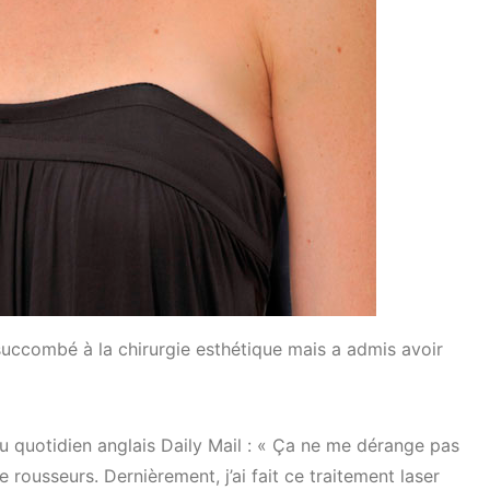
uccombé à la chirurgie esthétique mais a admis avoir
 au quotidien anglais Daily Mail : « Ça ne me dérange pas
 rousseurs. Dernièrement, j’ai fait ce traitement laser