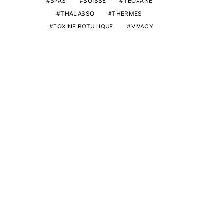
SPAS
SUISSE
TEOXANE
THALASSO
THERMES
TOXINE BOTULIQUE
VIVACY