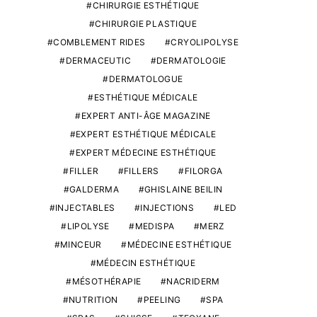
CHIRURGIE ESTHÉTIQUE
CHIRURGIE PLASTIQUE
COMBLEMENT RIDES
CRYOLIPOLYSE
DERMACEUTIC
DERMATOLOGIE
DERMATOLOGUE
ESTHÉTIQUE MÉDICALE
EXPERT ANTI-ÂGE MAGAZINE
EXPERT ESTHÉTIQUE MÉDICALE
EXPERT MÉDECINE ESTHÉTIQUE
FILLER
FILLERS
FILORGA
GALDERMA
GHISLAINE BEILIN
INJECTABLES
INJECTIONS
LED
LIPOLYSE
MEDISPA
MERZ
MINCEUR
MÉDECINE ESTHÉTIQUE
MÉDECIN ESTHÉTIQUE
MÉSOTHÉRAPIE
NACRIDERM
NUTRITION
PEELING
SPA