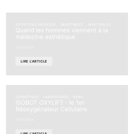
ESTHÉTIQUE MÉDICALE
INJECTABLES
INJECTABLES
Quand les hommes viennent à la
médecine esthétique
11/12/2012
LIRE L'ARTICLE
COSMÉTIQUE
LABORATOIRES
NEWS
ISOBOT OXYLIFT : le 1er
Réoxygénateur Cellulaire
11/12/2012
LIRE L'ARTICLE