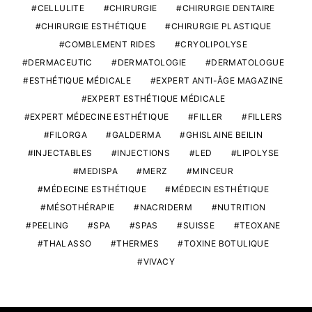
CELLULITE
CHIRURGIE
CHIRURGIE DENTAIRE
CHIRURGIE ESTHÉTIQUE
CHIRURGIE PLASTIQUE
COMBLEMENT RIDES
CRYOLIPOLYSE
DERMACEUTIC
DERMATOLOGIE
DERMATOLOGUE
ESTHÉTIQUE MÉDICALE
EXPERT ANTI-ÂGE MAGAZINE
EXPERT ESTHÉTIQUE MÉDICALE
EXPERT MÉDECINE ESTHÉTIQUE
FILLER
FILLERS
FILORGA
GALDERMA
GHISLAINE BEILIN
INJECTABLES
INJECTIONS
LED
LIPOLYSE
MEDISPA
MERZ
MINCEUR
MÉDECINE ESTHÉTIQUE
MÉDECIN ESTHÉTIQUE
MÉSOTHÉRAPIE
NACRIDERM
NUTRITION
PEELING
SPA
SPAS
SUISSE
TEOXANE
THALASSO
THERMES
TOXINE BOTULIQUE
VIVACY