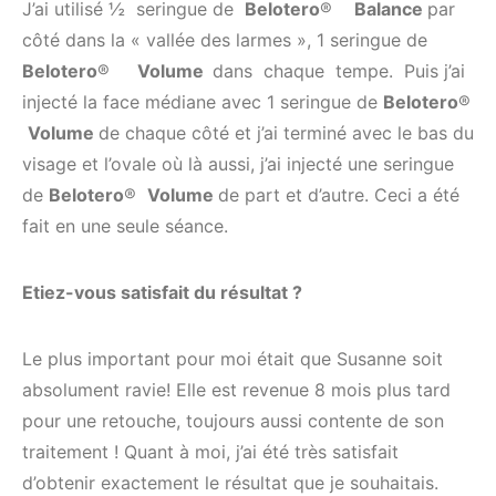
J’ai utilisé ½ seringue de
Belotero
®
Balance
par
côté dans la « vallée des larmes », 1 seringue de
Belotero
®
V
olume
dans chaque tempe. Puis j’ai
injecté la face médiane avec 1 seringue de
Belotero
®
V
olume
de chaque côté et j’ai terminé avec le bas du
visage et l’ovale où là aussi, j’ai injecté une seringue
de
Belotero
®
V
olume
de part et d’autre. Ceci a été
fait en une seule séance.
Etiez-vous satisfait du résultat ?
Le plus important pour moi était que Susanne soit
absolument ravie! Elle est revenue 8 mois plus tard
pour une retouche, toujours aussi contente de son
traitement ! Quant à moi, j’ai été très satisfait
d’obtenir exactement le résultat que je souhaitais.