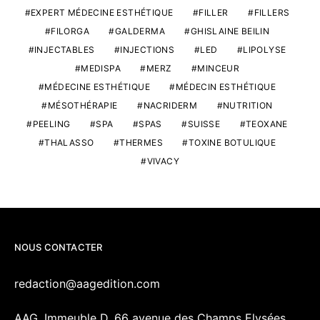
EXPERT MÉDECINE ESTHÉTIQUE
FILLER
FILLERS
FILORGA
GALDERMA
GHISLAINE BEILIN
INJECTABLES
INJECTIONS
LED
LIPOLYSE
MEDISPA
MERZ
MINCEUR
MÉDECINE ESTHÉTIQUE
MÉDECIN ESTHÉTIQUE
MÉSOTHÉRAPIE
NACRIDERM
NUTRITION
PEELING
SPA
SPAS
SUISSE
TEOXANE
THALASSO
THERMES
TOXINE BOTULIQUE
VIVACY
NOUS CONTACTER
redaction@aagedition.com
AAG, Immeuble D, 66 avenue des Champs Elysées,