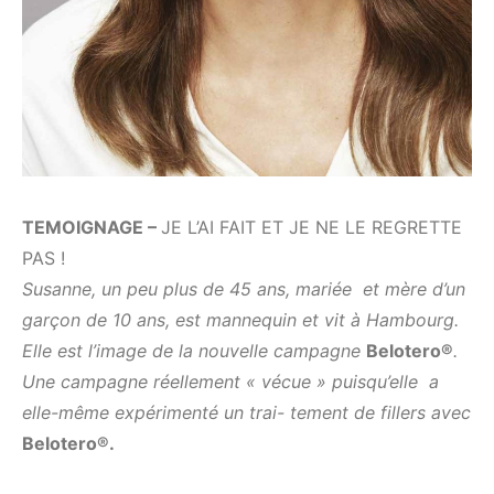
TEMOIGNAGE –
JE L’AI FAIT ET JE NE LE REGRETTE
PAS !
Susanne,
un peu plus de
4
5 ans, mariée et mère d’un
garçon de 10 ans, est mannequin et vit
à Hambourg.
Elle est l’image de la nouvelle campagne
Bel
ot
e
r
o
®
.
Une campagne réel
lement
« vécue » puisqu’elle a
elle-même expérimenté un trai- tement de fillers avec
Bel
ot
e
r
o
®
.