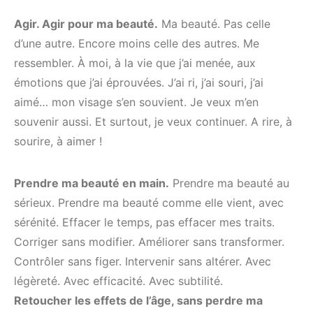
Agir.
Agir
pour
ma
beauté.
Ma beauté. Pas celle
d’une autre. Encore moins celle des autres. Me
ressembler. À moi, à la vie que j’ai menée, aux
émotions que j’ai éprouvées. J’ai ri, j’ai souri, j’ai
aimé… mon visage s’en souvient. Je veux m’en
souvenir aussi. Et surtout, je veux continuer. A rire, à
sourire, à aimer !
Prendre
ma
beauté
en
main.
Prendre ma beauté au
sérieux. Prendre ma beauté comme elle vient, avec
sérénité. Effacer le temps, pas effacer mes traits.
Corriger sans modifier. Améliorer sans transformer.
Contrôler sans figer. Intervenir sans altérer. Avec
légèreté. Avec efficacité. Avec subtilité.
Retoucher
les
effets
de
l’âge,
sans
perdre
ma