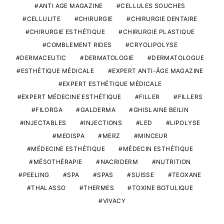
ANTI AGE MAGAZINE
CELLULES SOUCHES
CELLULITE
CHIRURGIE
CHIRURGIE DENTAIRE
CHIRURGIE ESTHÉTIQUE
CHIRURGIE PLASTIQUE
COMBLEMENT RIDES
CRYOLIPOLYSE
DERMACEUTIC
DERMATOLOGIE
DERMATOLOGUE
ESTHÉTIQUE MÉDICALE
EXPERT ANTI-ÂGE MAGAZINE
EXPERT ESTHÉTIQUE MÉDICALE
EXPERT MÉDECINE ESTHÉTIQUE
FILLER
FILLERS
FILORGA
GALDERMA
GHISLAINE BEILIN
INJECTABLES
INJECTIONS
LED
LIPOLYSE
MEDISPA
MERZ
MINCEUR
MÉDECINE ESTHÉTIQUE
MÉDECIN ESTHÉTIQUE
MÉSOTHÉRAPIE
NACRIDERM
NUTRITION
PEELING
SPA
SPAS
SUISSE
TEOXANE
THALASSO
THERMES
TOXINE BOTULIQUE
VIVACY